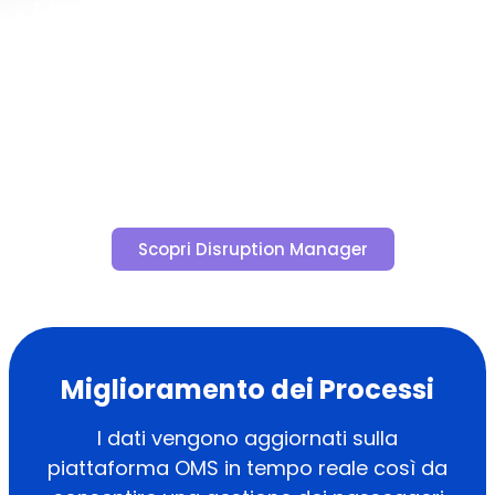
Manager, progettata e sviluppata
per consentire al Cliente la
centralizzazione completa di tutti i
dati e un’interazione facilitata e
ottimizzata con i suoi fornitori.
Scopri Disruption Manager
Miglioramento dei Processi
I dati vengono aggiornati sulla
piattaforma OMS in tempo reale così da