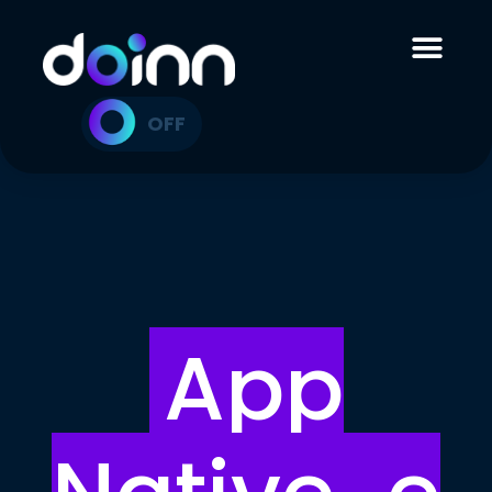
ON
OFF
App