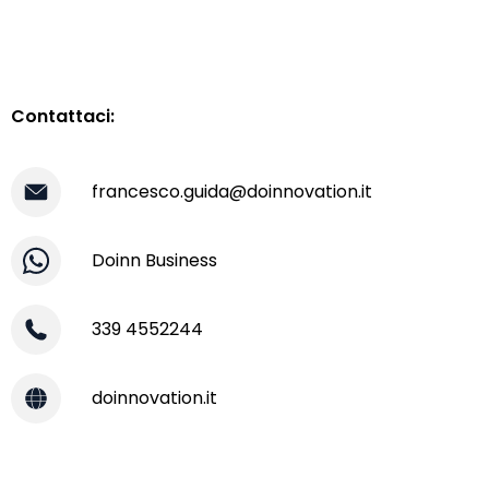
Contattaci:
francesco.guida@doinnovation.it
Doinn Business
339 4552244
doinnovation.it